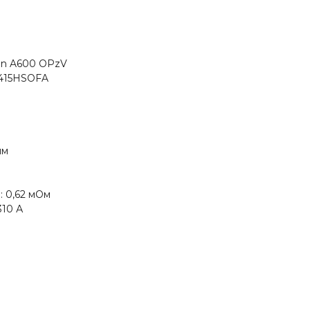
in A600 OPzV
415HSOFA
мм
 0,62 мОм
310 А