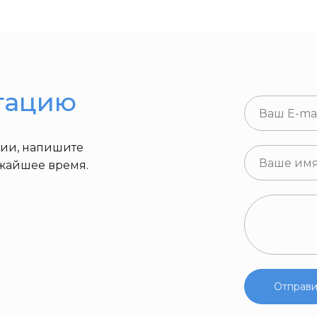
тацию
ции, напишите
ижайшее время.
Отправи