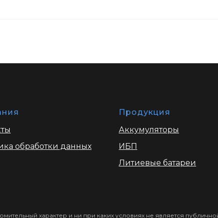
ания
Продукция
кты
Аккумуляторы
ика обработки данных
ИБП
Литиевые батареи
омительный характер и ни при каких условиях не является публич