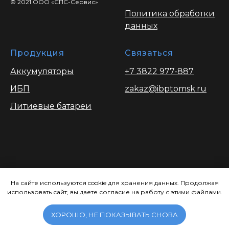
© 2021 ООО «СПС-Сервис»
Политика обработки
данных
Продукция
Связаться
Аккумуляторы
+7 3822 977-887
ИБП
zakaz@ibptomsk.ru
Литиевые батареи
Вся информация опубликованая на
сайте носит ознакомительный характер
На сайте используются cookie для хранения данных. Продолжая
использовать сайт, вы даете согласие на работу с этими файлами.
и ни при каких условиях не является
публичной офертой, определяемой
положениями Статьи 437.
ХОРОШО, НЕ ПОКАЗЫВАТЬ СНОВА