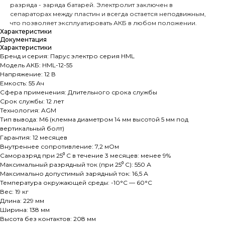
разряда - заряда батарей. Электролит заключен в
сепараторах между пластин и всегда остается неподвижным,
что позволяет эксплуатировать АКБ в любом положении.
Характеристики
Документация
Характеристики
Бренд и cерия: Парус электро серия HML
Модель АКБ: HML-12-55
Напряжение: 12 В
Емкость: 55 Ач
Сфера применения: Длительного срока службы
Срок службы: 12 лет
Технология: AGM
Тип вывода: M6 (клемма диаметром 14 мм высотой 5 мм под
вертикальный болт)
Гарантия: 12 месяцев
Внутреннее сопротивление: 7,2 мОм
Саморазряд при 25⁰ С в течение 3 месяцев: менее 9%
Максимальный разрядный ток (при 25⁰ С): 550 А
Максимально допустимый зарядный ток: 16,5 А
Температура окружающей среды: -10°C — 60°C
Вес: 19 кг
Длина: 229 мм
Ширина: 138 мм
Высота без контактов: 208 мм