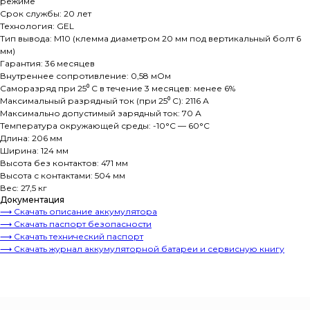
режиме
Срок службы: 20 лет
Технология: GEL
Тип вывода: M10 (клемма диаметром 20 мм под вертикальный болт 6
мм)
Гарантия: 36 месяцев
Внутреннее сопротивление: 0,58 мОм
Саморазряд при 25⁰ С в течение 3 месяцев: менее 6%
Максимальный разрядный ток (при 25⁰ С): 2116 А
Максимально допустимый зарядный ток: 70 А
Температура окружающей среды: -10°C — 60°C
Длина: 206 мм
Ширина: 124 мм
Высота без контактов: 471 мм
Высота с контактами: 504 мм
Вес: 27,5 кг
Документация
⟶ Скачать описание аккумулятора
⟶ Скачать паспорт безопасности
⟶ Скачать технический паспорт
⟶ Скачать журнал аккумуляторной батареи и сервисную книгу