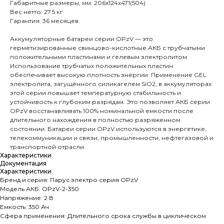
Габаритные размеры, мм: 206x124x471(504)
Вес нетто: 27.5 кг
Гарантия: 36 месяцев
Аккумуляторные батареи серии OPzV — это
герметизированные свинцово-кислотные АКБ с трубчатыми
положительными пластинами и гелевым электролитом.
Использование трубчатых положительных пластин
обеспечивает высокую плотность энергии. Применение GEL
электролита, загущённого силикагелем SiO2, в аккумуляторах
этой серии повышает температурную стабильность и
устойчивость к глубоким разрядам. Это позволяет АКБ серии
OPzV восстанавливать 100% номинальной емкости после
длительного нахождения в полностью разряженном
состоянии. Батареи серии OPzV используются в энергетике,
телекоммуникации и связи, промышленности, нефтегазовой и
транспортной отрасли.
Характеристики
Документация
Характеристики
Бренд и cерия: Парус электро серия OPzV
Модель АКБ: OPzV-2-350
Напряжение: 2 В
Емкость: 350 Ач
Сфера применения: Длительного срока службы в циклическом