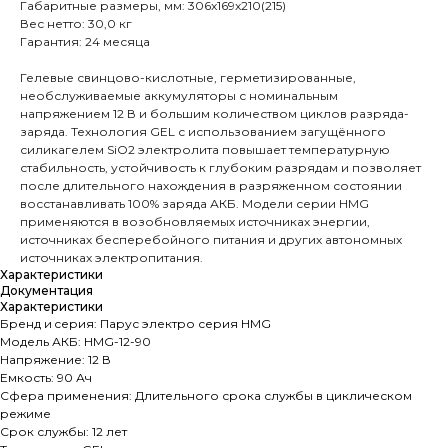
Габаритные размеры, мм: 306x169x210(215)
Вес нетто: 30,0 кг
Гарантия: 24 месяца
Гелевые свинцово-кислотные, герметизированные,
необслуживаемые аккумуляторы с номинальным
напряжением 12 В и большим количеством циклов разряда-
заряда. Технология GEL с использованием загущённого
силикагелем SiO2 электролита повышает температурную
стабильность, устойчивость к глубоким разрядам и позволяет
после длительного нахождения в разряженном состоянии
восстанавливать 100% заряда АКБ. Модели серии HMG
применяются в возобновляемых источниках энергии,
источниках бесперебойного питания и других автономных
источниках электропитания.
Характеристики
Документация
Характеристики
Бренд и cерия: Парус электро серия HMG
Модель АКБ: HMG-12-90
Напряжение: 12 В
Емкость: 90 Ач
Сфера применения: Длительного срока службы в циклическом
режиме
Срок службы: 12 лет