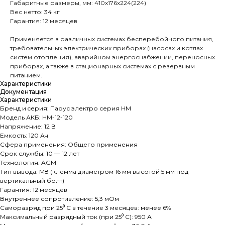
Габаритные размеры, мм: 410x176x224(224)
Вес нетто: 34 кг
Гарантия: 12 месяцев
Применяется в различных системах бесперебойного питания,
требовательных электрических приборах (насосах и котлах
систем отопления), аварийном энергоснабжении, переносных
приборах, а также в стационарных системах с резервным
питанием.
Характеристики
Документация
Характеристики
Бренд и cерия: Парус электро серия HM
Модель АКБ: HM-12-120
Напряжение: 12 В
Емкость: 120 Ач
Сфера применения: Общего применения
Срок службы: 10 — 12 лет
Технология: AGM
Тип вывода: M8 (клемма диаметром 16 мм высотой 5 мм под
вертикальный болт)
Гарантия: 12 месяцев
Внутреннее сопротивление: 5,3 мОм
Саморазряд при 25⁰ С в течение 3 месяцев: менее 6%
Максимальный разрядный ток (при 25⁰ С): 950 А