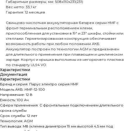
Габаритные размеры, мм: 508x110x231(231)
Вес нетто: 33,1 кг
Гарантия: 12 месяцев
Свинцово-кислотная аккумуляторная батарея серии HMF с
фронт-терминальным расположением клемм,
приспособленная для установки в 19" и 23" шкафы, стойки или
стеллажи. Герметизированная конструкция обеспечивает
возможность работы при любом положении АКБ.
Аккумулятор построен по технологии AGM и предназначен
для длительного применения при плавающем и циклическом
заряде. Корпус и крышка выполнены из негорючего пластика
по стандарту UL94 VO.
Характеристики
Документация
Характеристики
Бренд и cерия: Парус электро серия HMF
Модель АКБ: HMF-12-100
Напряжение: 12 В
Емкость: 100 Ач
Сфера применения: С фронтальным подключением длительного
срока службы
Срок службы: 12 лет
Технология: AGM
Тип вывода: M8 (клемма диаметром 19 мм высотой 4,5 мм под