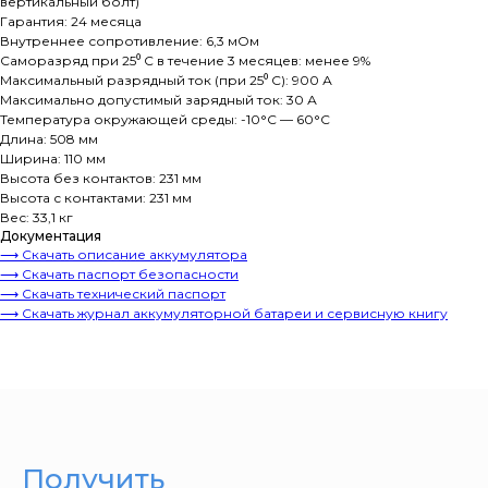
вертикальный болт)
Гарантия: 24 месяца
Внутреннее сопротивление: 6,3 мОм
Саморазряд при 25⁰ С в течение 3 месяцев: менее 9%
Максимальный разрядный ток (при 25⁰ С): 900 А
Максимально допустимый зарядный ток: 30 А
Температура окружающей среды: -10°C — 60°C
Длина: 508 мм
Ширина: 110 мм
Высота без контактов: 231 мм
Высота с контактами: 231 мм
Вес: 33,1 кг
Документация
⟶ Скачать описание аккумулятора
⟶ Скачать паспорт безопасности
⟶ Скачать технический паспорт
⟶ Скачать журнал аккумуляторной батареи и сервисную книгу
Получить