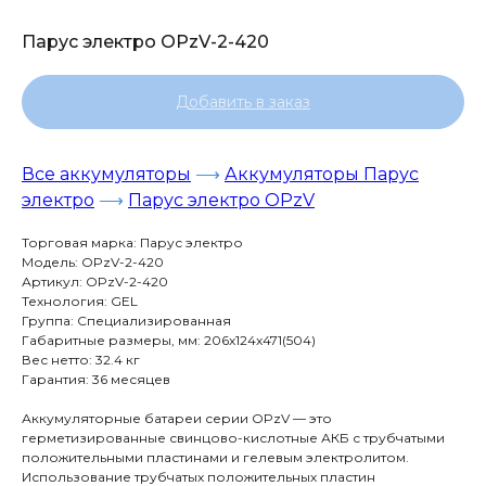
Парус электро OPzV-2-420
Добавить в заказ
Все аккумуляторы
⟶
Аккумуляторы Парус
электро
⟶
Парус электро OPzV
Торговая марка: Парус электро
Модель: OPzV-2-420
Артикул: OPzV-2-420
Технология: GEL
Группа: Специализированная
Габаритные размеры, мм: 206x124x471(504)
Вес нетто: 32.4 кг
Гарантия: 36 месяцев
Аккумуляторные батареи серии OPzV — это
герметизированные свинцово-кислотные АКБ с трубчатыми
положительными пластинами и гелевым электролитом.
Использование трубчатых положительных пластин