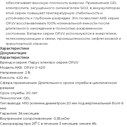
обеспечивает высокую плотность энергии. Применение GEL
электролита, загущённого силикагелем SiO2, в аккумуляторах
этой серии повышает температурную стабильность и
устойчивость к глубоким разрядам. Это позволяет АКБ серии
OPzV восстанавливать 100% номинальной емкости после
длительного нахождения в полностью разряженном
состоянии. Батареи серии OPzV используются в энергетике,
телекоммуникации и связи, промышленности, нефтегазовой и
транспортной отрасли.
Характеристики
Документация
Характеристики
Бренд и cерия: Парус электро серия OPzV
Модель АКБ: OPzV-2-420
Напряжение: 2 В
Емкость: 420 Ач
Сфера применения: Длительного срока службы в циклическом
режиме
Срок службы: 20 лет
Технология: GEL
Тип вывода: M10 (клемма диаметром 20 мм под вертикальный болт 6
мм)
Гарантия: 36 месяцев
Внутреннее сопротивление: 0,55 мОм
Саморазряд при 25⁰ С в течение 3 месяцев: менее 6%