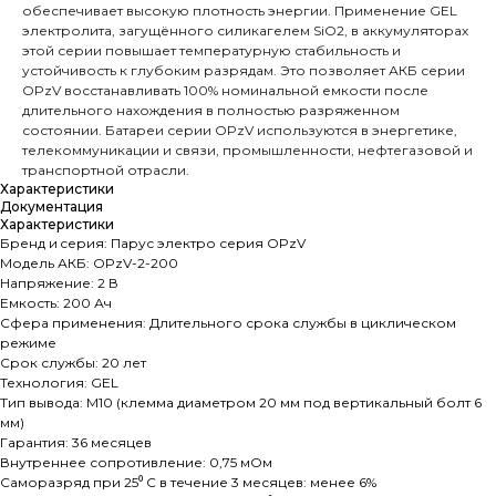
обеспечивает высокую плотность энергии. Применение GEL
электролита, загущённого силикагелем SiO2, в аккумуляторах
этой серии повышает температурную стабильность и
устойчивость к глубоким разрядам. Это позволяет АКБ серии
OPzV восстанавливать 100% номинальной емкости после
длительного нахождения в полностью разряженном
состоянии. Батареи серии OPzV используются в энергетике,
телекоммуникации и связи, промышленности, нефтегазовой и
транспортной отрасли.
Характеристики
Документация
Характеристики
Бренд и cерия: Парус электро серия OPzV
Модель АКБ: OPzV-2-200
Напряжение: 2 В
Емкость: 200 Ач
Сфера применения: Длительного срока службы в циклическом
режиме
Срок службы: 20 лет
Технология: GEL
Тип вывода: M10 (клемма диаметром 20 мм под вертикальный болт 6
мм)
Гарантия: 36 месяцев
Внутреннее сопротивление: 0,75 мОм
Саморазряд при 25⁰ С в течение 3 месяцев: менее 6%