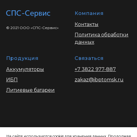
Компания
Контакты
© 2021 ООО «СПС-Сервис»
Политика обработки
данных
Продукция
Связаться
Аккумуляторы
+7 3822 977-887
ИБП
zakaz@ibptomsk.ru
Литиевые батареи
Вся информация опубликованая на
сайте носит ознакомительный характер
На сайте используются cookie для хранения данных. Продолжая