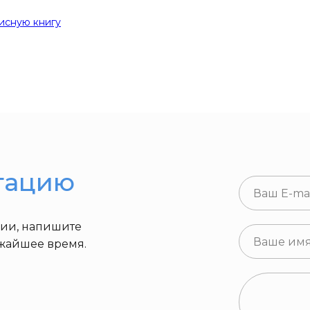
исную книгу
тацию
ции, напишите
ижайшее время.