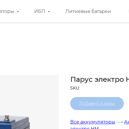
яторы
ИБП
Литиевые батареи
Парус электро 
SKU:
Добавить в заказ
Все аккумуляторы
⟶
А
электро HM