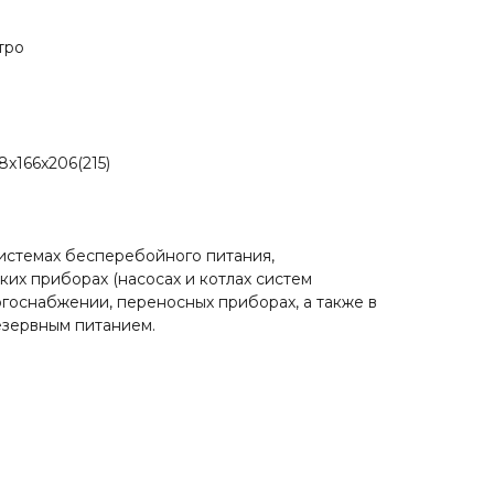
тро
8x166x206(215)
истемах бесперебойного питания,
ких приборах (насосах и котлах систем
ргоснабжении, переносных приборах, а также в
езервным питанием.