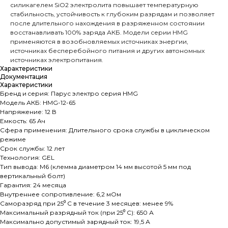
силикагелем SiO2 электролита повышает температурную
стабильность, устойчивость к глубоким разрядам и позволяет
после длительного нахождения в разряженном состоянии
восстанавливать 100% заряда АКБ. Модели серии HMG
применяются в возобновляемых источниках энергии,
источниках бесперебойного питания и других автономных
источниках электропитания.
Характеристики
Документация
Характеристики
Бренд и cерия: Парус электро серия HMG
Модель АКБ: HMG-12-65
Напряжение: 12 В
Емкость: 65 Ач
Сфера применения: Длительного срока службы в циклическом
режиме
Срок службы: 12 лет
Технология: GEL
Тип вывода: M6 (клемма диаметром 14 мм высотой 5 мм под
вертикальный болт)
Гарантия: 24 месяца
Внутреннее сопротивление: 6,2 мОм
Саморазряд при 25⁰ С в течение 3 месяцев: менее 9%
Максимальный разрядный ток (при 25⁰ С): 650 А
Максимально допустимый зарядный ток: 19,5 А