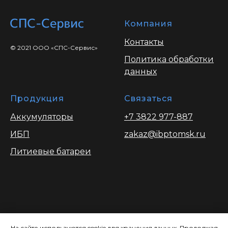
Компания
Контакты
© 2021 ООО «СПС-Сервис»
Политика обработки
данных
Продукция
Связаться
Аккумуляторы
+7 3822 977-887
ИБП
zakaz@ibptomsk.ru
Литиевые батареи
Вся информация опубликованая на
сайте носит ознакомительный характер
На сайте используются cookie для хранения данных. Продолжая