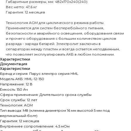
Габаритные размеры, мм: 482x170x240(240)
Вес нетто: 47,6 кг
Гарантия: 12 месяцев
Технология AGM для циклического режима работы.
Применяется для систем бесперебойного питания,
безопасности и аварийного освещения, оборудования связи
и прочего оборудования с большим количеством циклов
разряда - заряда батарей. Электролит заключен в
сепараторах между пластин и всегда остается неподвижным,
что позволяет эксплуатировать АКБ в любом положении.
Характеристики
Документация
Характеристики
Бренд и cерия: Парус электро серия HML
Модель АКБ: HML-12-150
Напряжение: 12 В
Емкость: 150 Ач
Сфера применения: Длительного срока службы
Срок службы: 12 лет
Технология: AGM
Тип вывода: M8 (клемма диаметром 16 мм высотой 5 мм под
вертикальный болт)
Гарантия: 12 месяцев
Внутреннее сопротивление: 4,5 мОм