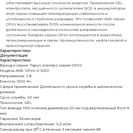
обеспечивает высокую плотность энергии. Применение GEL
электролита, загущённого силикагелем SiO2, в аккумуляторах
этой серии повышает температурную стабильность и
устойчивость к глубоким разрядам. Это позволяет АКБ серии
OPzV восстанавливать 100% номинальной емкости после
длительного нахождения в полностью разряженном
состоянии. Батареи серии OPzV используются в энергетике,
телекоммуникации и связи, промышленности, нефтегазовой и
транспортной отрасли.
Характеристики
Документация
Характеристики
Бренд и cерия: Парус электро серия OPzV
Модель АКБ: OPzV-2-1200
Напряжение: 2 В
Емкость: 1200 Ач
Сфера применения: Длительного срока службы в циклическом
режиме
Срок службы: 20 лет
Технология: GEL
Тип вывода: M10 (клемма диаметром 20 мм под вертикальный болт 6
мм)
Гарантия: 36 месяцев
Внутреннее сопротивление: 0,3 мОм
Саморазряд при 25⁰ С в течение 3 месяцев: менее 6%