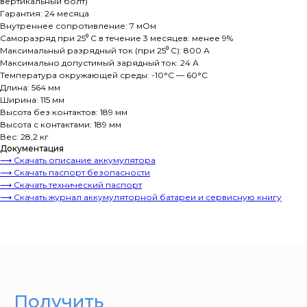
вертикальный болт)
Гарантия: 24 месяца
Внутреннее сопротивление: 7 мОм
Саморазряд при 25⁰ С в течение 3 месяцев: менее 9%
Максимальный разрядный ток (при 25⁰ С): 800 А
Максимально допустимый зарядный ток: 24 А
Температура окружающей среды: -10°C — 60°C
Длина: 564 мм
Ширина: 115 мм
Высота без контактов: 189 мм
Высота с контактами: 189 мм
Вес: 28,2 кг
Документация
⟶ Скачать описание аккумулятора
⟶ Скачать паспорт безопасности
⟶ Скачать технический паспорт
⟶ Скачать журнал аккумуляторной батареи и сервисную книгу
Получить