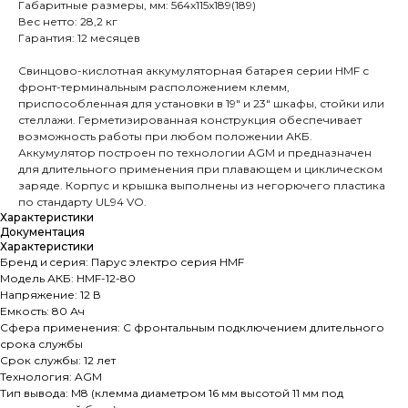
Габаритные размеры, мм: 564x115x189(189)
Вес нетто: 28,2 кг
Гарантия: 12 месяцев
Свинцово-кислотная аккумуляторная батарея серии HMF с
фронт-терминальным расположением клемм,
приспособленная для установки в 19" и 23" шкафы, стойки или
стеллажи. Герметизированная конструкция обеспечивает
возможность работы при любом положении АКБ.
Аккумулятор построен по технологии AGM и предназначен
для длительного применения при плавающем и циклическом
заряде. Корпус и крышка выполнены из негорючего пластика
по стандарту UL94 VO.
Характеристики
Документация
Характеристики
Бренд и cерия: Парус электро серия HMF
Модель АКБ: HMF-12-80
Напряжение: 12 В
Емкость: 80 Ач
Сфера применения: С фронтальным подключением длительного
срока службы
Срок службы: 12 лет
Технология: AGM
Тип вывода: M8 (клемма диаметром 16 мм высотой 11 мм под