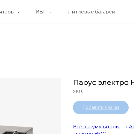
яторы
ИБП
Литиевые батареи
Парус электро 
SKU:
Добавить в заказ
Все аккумуляторы
⟶
А
электро HMG