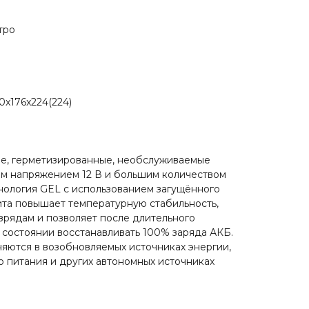
тро
0x176x224(224)
ые, герметизированные, необслуживаемые
ым напряжением 12 В и большим количеством
хнология GEL с использованием загущённого
ита повышает температурную стабильность,
азрядам и позволяет после длительного
состоянии восстанавливать 100% заряда АКБ.
ются в возобновляемых источниках энергии,
 питания и других автономных источниках