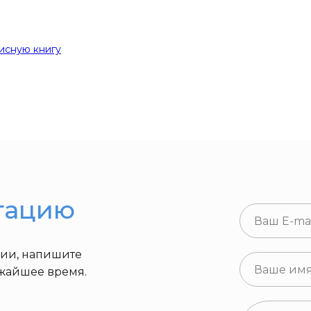
исную книгу
тацию
ции, напишите
ижайшее время.