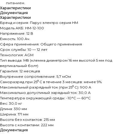
питанием.
Характеристики
Документация
Характеристики
Бренд и cерия: Парус электро серия HM
Модель АКБ: HM-12-100
Напряжение: 12 В
Емкость: 100 Ач
Сфера применения: Общего применения
Срок службы: 10 — 12 лет
Технология: AGM
Тип вывода: M8 (клемма диаметром 16 мм высотой 5 мм под
вертикальный болт)
Гарантия: 12 месяцев
Внутреннее сопротивление: 5,7 мОм
Саморазряд при 25⁰ С в течение 3 месяцев: менее 9%
Максимальный разрядный ток (при 25⁰ С): 900 А
Максимально допустимый зарядный ток: 30,0 А
Температура окружающей среды: -10°C — 60°C
Вес: 30,0 кг
Длина: 330 мм
Ширина: 171 мм
Высота без контактов: 215 мм
Высота с контактами: 222 мм
Документация