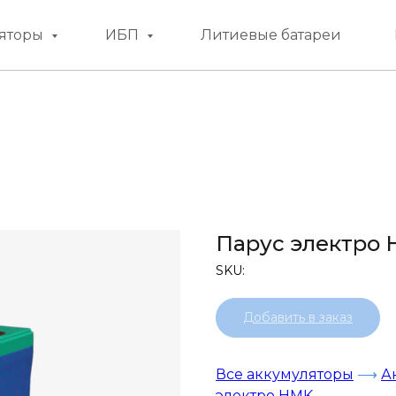
яторы
ИБП
Литиевые батареи
Парус электро 
SKU:
Добавить в заказ
Все аккумуляторы
⟶
А
электро HMK