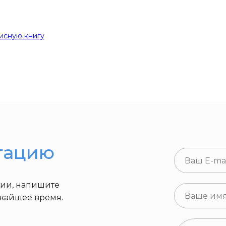
исную книгу
тацию
ции, напишите
ижайшее время.