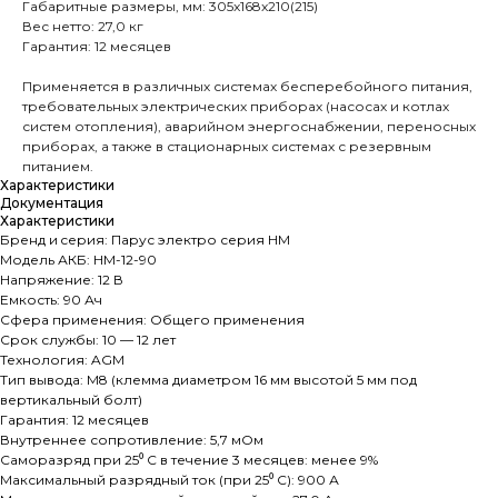
Габаритные размеры, мм: 305x168x210(215)
Вес нетто: 27,0 кг
Гарантия: 12 месяцев
Применяется в различных системах бесперебойного питания,
требовательных электрических приборах (насосах и котлах
систем отопления), аварийном энергоснабжении, переносных
приборах, а также в стационарных системах с резервным
питанием.
Характеристики
Документация
Характеристики
Бренд и cерия: Парус электро серия HM
Модель АКБ: HM-12-90
Напряжение: 12 В
Емкость: 90 Ач
Сфера применения: Общего применения
Срок службы: 10 — 12 лет
Технология: AGM
Тип вывода: M8 (клемма диаметром 16 мм высотой 5 мм под
вертикальный болт)
Гарантия: 12 месяцев
Внутреннее сопротивление: 5,7 мОм
Саморазряд при 25⁰ С в течение 3 месяцев: менее 9%
Максимальный разрядный ток (при 25⁰ С): 900 А