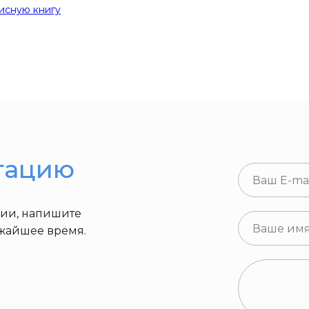
исную книгу
тацию
ции, напишите
ижайшее время.