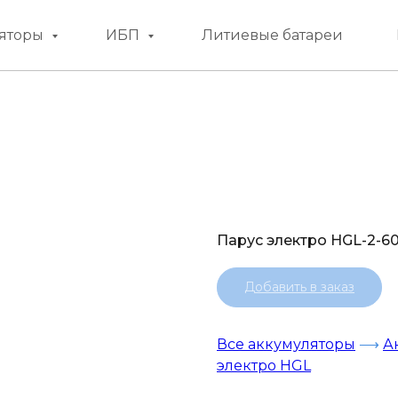
яторы
ИБП
Литиевые батареи
Парус электро HGL-2-6
Добавить в заказ
Все аккумуляторы
⟶
А
электро HGL