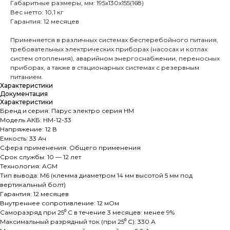
Габаритные размеры, мм: 195x130x155(168)
Вес нетто: 10,1 кг
Гарантия: 12 месяцев
Применяется в различных системах бесперебойного питания,
требовательных электрических приборах (насосах и котлах
систем отопления), аварийном энергоснабжении, переносных
приборах, а также в стационарных системах с резервным
питанием.
Характеристики
Документация
Характеристики
Бренд и cерия: Парус электро серия HM
Модель АКБ: HM-12-33
Напряжение: 12 В
Емкость: 33 Ач
Сфера применения: Общего применения
Срок службы: 10 — 12 лет
Технология: AGM
Тип вывода: M6 (клемма диаметром 14 мм высотой 5 мм под
вертикальный болт)
Гарантия: 12 месяцев
Внутреннее сопротивление: 12 мОм
Саморазряд при 25⁰ С в течение 3 месяцев: менее 9%
Максимальный разрядный ток (при 25⁰ С): 330 А