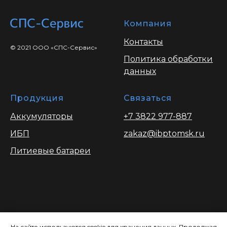
Компания
Контакты
© 2021 ООО «СПС-Сервис»
Политика обработки
данных
Продукция
Связаться
Аккумуляторы
+7 3822 977-887
ИБП
zakaz@ibptomsk.ru
Литиевые батареи
Вся информация опубликованая на
сайте носит ознакомительный характер
На сайте используются cookie для хранения данных. Продолжая