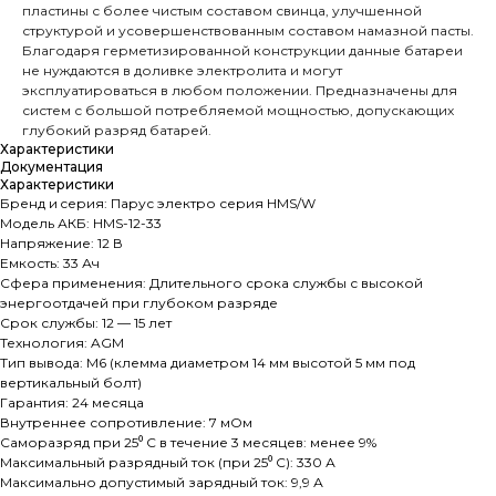
пластины с более чистым составом свинца, улучшенной
структурой и усовершенствованным составом намазной пасты.
Благодаря герметизированной конструкции данные батареи
не нуждаются в доливке электролита и могут
эксплуатироваться в любом положении. Предназначены для
систем с большой потребляемой мощностью, допускающих
глубокий разряд батарей.
Характеристики
Документация
Характеристики
Бренд и cерия: Парус электро серия HMS/W
Модель АКБ: HMS-12-33
Напряжение: 12 В
Емкость: 33 Ач
Сфера применения: Длительного срока службы с высокой
энергоотдачей при глубоком разряде
Срок службы: 12 — 15 лет
Технология: AGM
Тип вывода: M6 (клемма диаметром 14 мм высотой 5 мм под
вертикальный болт)
Гарантия: 24 месяца
Внутреннее сопротивление: 7 мОм
Саморазряд при 25⁰ С в течение 3 месяцев: менее 9%
Максимальный разрядный ток (при 25⁰ С): 330 А
Максимально допустимый зарядный ток: 9,9 А