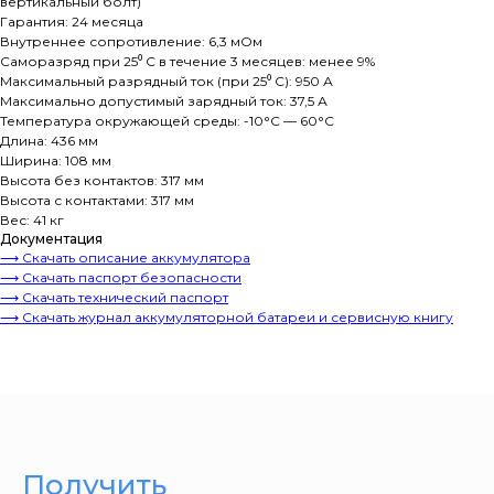
вертикальный болт)
Гарантия: 24 месяца
Внутреннее сопротивление: 6,3 мОм
Саморазряд при 25⁰ С в течение 3 месяцев: менее 9%
Максимальный разрядный ток (при 25⁰ С): 950 А
Максимально допустимый зарядный ток: 37,5 А
Температура окружающей среды: -10°C — 60°C
Длина: 436 мм
Ширина: 108 мм
Высота без контактов: 317 мм
Высота с контактами: 317 мм
Вес: 41 кг
Документация
⟶ Скачать описание аккумулятора
⟶ Скачать паспорт безопасности
⟶ Скачать технический паспорт
⟶ Скачать журнал аккумуляторной батареи и сервисную книгу
Получить