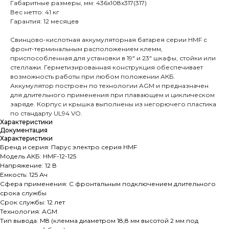
Габаритные размеры, мм: 436x108x317(317)
Вес нетто: 41 кг
Гарантия: 12 месяцев
Свинцово-кислотная аккумуляторная батарея серии HMF с
фронт-терминальным расположением клемм,
приспособленная для установки в 19" и 23" шкафы, стойки или
стеллажи. Герметизированная конструкция обеспечивает
возможность работы при любом положении АКБ.
Аккумулятор построен по технологии AGM и предназначен
для длительного применения при плавающем и циклическом
заряде. Корпус и крышка выполнены из негорючего пластика
по стандарту UL94 VO.
Характеристики
Документация
Характеристики
Бренд и cерия: Парус электро серия HMF
Модель АКБ: HMF-12-125
Напряжение: 12 В
Емкость: 125 Ач
Сфера применения: С фронтальным подключением длительного
срока службы
Срок службы: 12 лет
Технология: AGM
Тип вывода: M8 (клемма диаметром 18,8 мм высотой 2 мм под