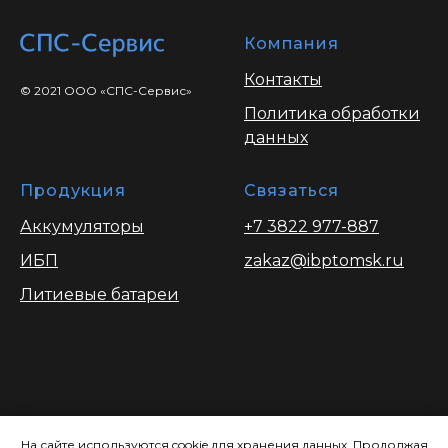
Компания
Контакты
© 2021 ООО «СПС-Сервис»
Политика обработки
данных
Продукция
Связаться
Аккумуляторы
+7 3822 977-887
ИБП
zakaz@ibptomsk.ru
Литиевые батареи
Вся информация опубликованая на
сайте носит ознакомительный характер
На сайте используются cookie для хранения данных. Продолжая