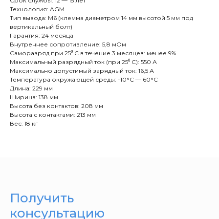
Срок службы: 12 — 15 лет
Технология: AGM
Тип вывода: M6 (клемма диаметром 14 мм высотой 5 мм под
вертикальный болт)
Гарантия: 24 месяца
Внутреннее сопротивление: 5,8 мОм
Саморазряд при 25⁰ С в течение 3 месяцев: менее 9%
Максимальный разрядный ток (при 25⁰ С): 550 А
Максимально допустимый зарядный ток: 16,5 А
Температура окружающей среды: -10°C — 60°C
Длина: 229 мм
Ширина: 138 мм
Высота без контактов: 208 мм
Высота с контактами: 213 мм
Вес: 18 кг
Получить
консультацию