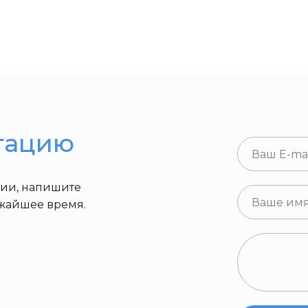
тацию
ции, напишите
ижайшее время.