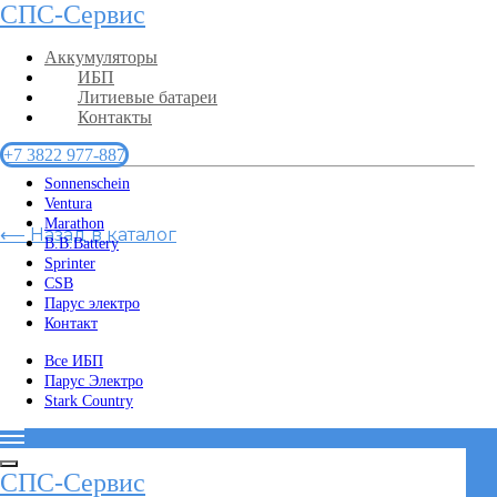
СПС-Сервис
Аккумуляторы
ИБП
Литиевые батареи
Контакты
+7 3822 977-887
Sonnenschein
Ventura
Marathon
⟵ Назад в каталог
B.B.Battery
Sprinter
CSB
Парус электро
Контакт
Все ИБП
Парус Электро
Stark Country
СПС-Сервис