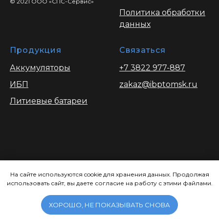
© 2021 ООО «СПС-Сервис»
Политика обработки
данных
Продукция
Связаться
Аккумуляторы
+7 3822 977-887
ИБП
zakaz@ibptomsk.ru
Литиевые батареи
Вся информация опубликованая на
сайте носит ознакомительный характер
На сайте используются cookie для хранения данных. Продолжая
использовать сайт, вы даете согласие на работу с этими файлами.
и ни при каких условиях не является
публичной офертой, определяемой
положениями Статьи 437.
ХОРОШО, НЕ ПОКАЗЫВАТЬ СНОВА