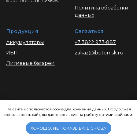
© 2021 ООО «СПС-Сервис»
Политика обработки
данных
Продукция
Связаться
Аккумуляторы
+7 3822 977-887
ИБП
zakaz@ibptomsk.ru
Литиевые батареи
Вся информация опубликованая на
сайте носит ознакомительный характер
На сайте используются cookie для хранения данных. Продолжая
использовать сайт, вы даете согласие на работу с этими файлами.
и ни при каких условиях не является
публичной офертой, определяемой
положениями Статьи 437.
ХОРОШО, НЕ ПОКАЗЫВАТЬ СНОВА