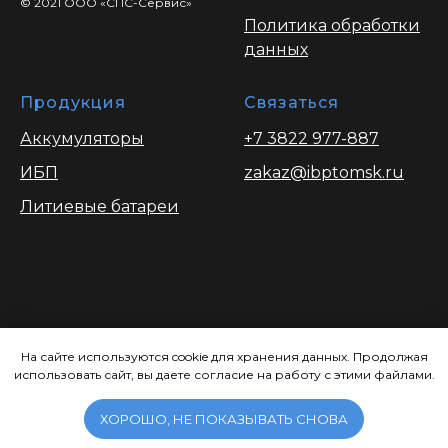
© 2021 ООО «СПС-Сервис»
Политика обработки
данных
Продукция
Связаться
Аккумуляторы
+7 3822 977-887
ИБП
zakaz@ibptomsk.ru
Литиевые батареи
Вся информация опубликованая на
сайте носит ознакомительный характер
На сайте используются cookie для хранения данных. Продолжая
использовать сайт, вы даете согласие на работу с этими файлами.
и ни при каких условиях не является
публичной офертой, определяемой
положениями Статьи 437.
ХОРОШО, НЕ ПОКАЗЫВАТЬ СНОВА