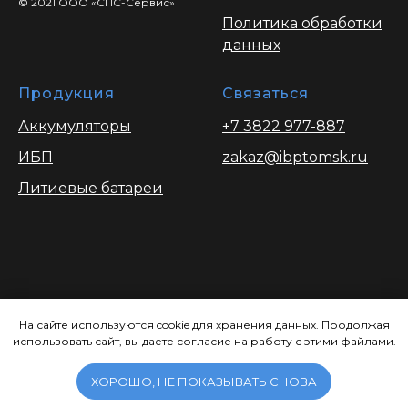
© 2021 ООО «СПС-Сервис»
Политика обработки
данных
Продукция
Связаться
Аккумуляторы
+7 3822 977-887
ИБП
zakaz@ibptomsk.ru
Литиевые батареи
Вся информация опубликованая на
сайте носит ознакомительный характер
На сайте используются cookie для хранения данных. Продолжая
использовать сайт, вы даете согласие на работу с этими файлами.
и ни при каких условиях не является
публичной офертой, определяемой
положениями Статьи 437.
ХОРОШО, НЕ ПОКАЗЫВАТЬ СНОВА