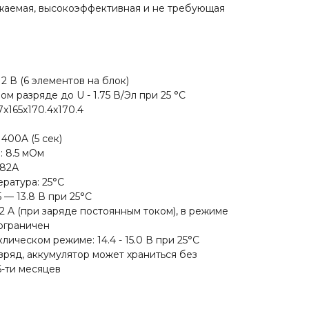
жаемая, высокоэффективная и не требующая
 В (6 элементов на блок)
ом разряде до U - 1.75 В/Эл при 25 °С
x165x170.4x170.4
400A (5 сек)
 8.5 мОм
182А
ратура: 25°С
 — 13.8 В при 25°С
2 A (при заряде постоянным током), в режиме
ограничен
ическом режиме: 14.4 - 15.0 В при 25°С
зряд, аккумулятор может храниться без
6-ти месяцев