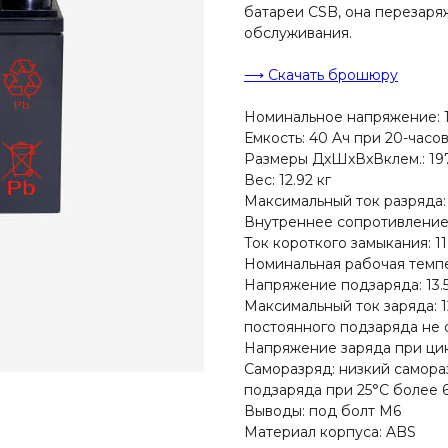
батареи CSB, она перезаря
обслуживания.
⟶ Скачать брошюру
Номинальное напряжение: 12
Емкость: 40 Aч при 20-часов
Размеры ДxШxВxВклем.: 197
Вес: 12.92 кг
Максимальный ток разряда: 
Внутреннее сопротивление:
Ток короткого замыкания: 1
Номинальная рабочая темпе
Напряжение подзаряда: 13.5
Максимальный ток заряда: 1
постоянного подзаряда не 
Напряжение заряда при цикл
Саморазряд: низкий самора
подзаряда при 25°С более 
Выводы: под болт M6
Материал корпуса: ABS