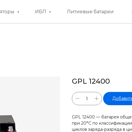
яторы
ИБП
Литиевые батареи
GPL 12400
Добавить
GPL 12400 — батарея общег
при 20°С по классификации
циклов заряда-разряда в ц