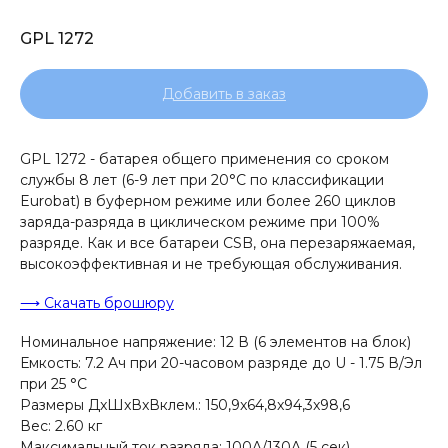
GPL 1272
Добавить в заказ
GPL 1272 - батарея общего применения со сроком
службы 8 лет (6-9 лет при 20°С по классификации
Eurobat) в буферном режиме или более 260 циклов
заряда-разряда в циклическом режиме при 100%
разряде. Как и все батареи CSB, она перезаряжаемая,
высокоэффективная и не требующая обслуживания.
⟶ Скачать брошюру
Номинальное напряжение: 12 В (6 элементов на блок)
Емкость: 7.2 Aч при 20-часовом разряде до U - 1.75 В/Эл
при 25 °С
Размеры ДxШxВxВклем.: 150,9x64,8x94,3x98,6
Вес: 2.60 кг
Максимальный ток разряда: 100A/130A (5 сек)