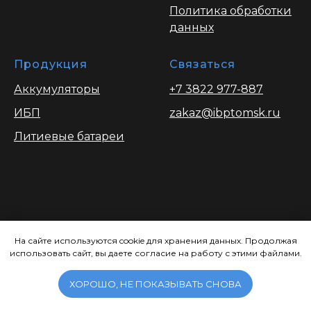
Политика обработки
данных
Продукция
Связаться
Аккумуляторы
+7 3822 977-887
ИБП
zakaz@ibptomsk.ru
Литиевые батареи
Вся информация опубликованая на
сайте носит ознакомительный характер
На сайте используются cookie для хранения данных. Продолжая
использовать сайт, вы даете согласие на работу с этими файлами.
и ни при каких условиях не является
публичной офертой, определяемой
положениями Статьи 437.
ХОРОШО, НЕ ПОКАЗЫВАТЬ СНОВА