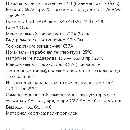
Номинальное напряжение: 12 В (6 элементов на блок)
Емкость: 65 Aч при 20-часовом разряде до U - 1.75 В/Эл
при 25 °С
Размеры ДxШxВxВклем.: 349.4x166x174.9x174.9
Вес: 20.8 кг
Максимальный ток разряда: 500A (5 сек)
Внутреннее сопротивление: 5.3 мОм
Ток короткого замыкания: 1637А
Номинальная рабочая температура: 25°С
Напряжение подзаряда: 13.5 — 13.8 В при 25°С
Максимальный ток заряда: 19.5 A (при заряде
постоянным током), в режиме постоянного подзаряда
не ограничен
Напряжение заряда при циклическом режиме: 14.4 -
15.0 В при 25°С
Саморазряд: низкий саморазряд, аккумулятор может
храниться без подзаряда при 25°С более 6-ти месяцев
Выводы: под болт M6
Материал корпуса: полипропилен