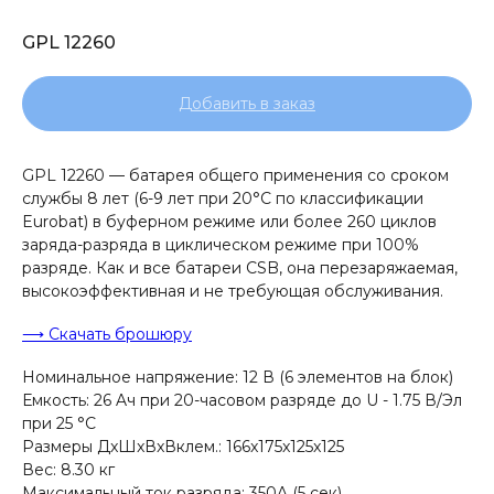
GPL 12260
Добавить в заказ
GPL 12260 — батарея общего применения со сроком
службы 8 лет (6-9 лет при 20°С по классификации
Eurobat) в буферном режиме или более 260 циклов
заряда-разряда в циклическом режиме при 100%
разряде. Как и все батареи CSB, она перезаряжаемая,
высокоэффективная и не требующая обслуживания.
⟶ Скачать брошюру
Номинальное напряжение: 12 В (6 элементов на блок)
Емкость: 26 Aч при 20-часовом разряде до U - 1.75 В/Эл
при 25 °С
Размеры ДxШxВxВклем.: 166x175x125x125
Вес: 8.30 кг
Максимальный ток разряда: 350A (5 сек)