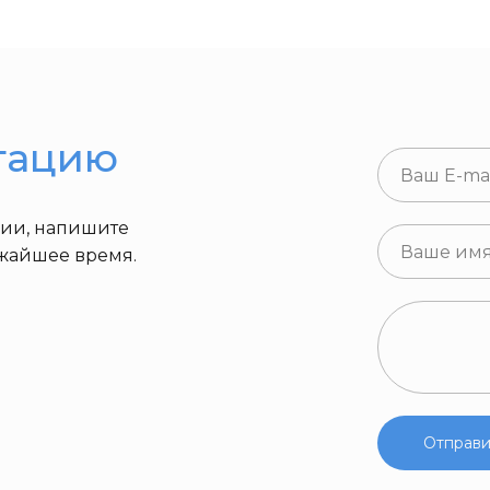
тацию
ции, напишите
ижайшее время.
Отправи