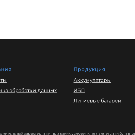
ания
Продукция
кты
Аккумуляторы
ика обработки данных
ИБП
Литиевые батареи
омительный характер и ни при каких условиях не является публич